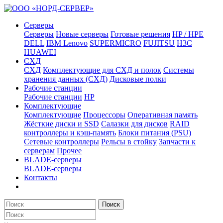
Серверы
Серверы
Новые серверы
Готовые решения
HP / HPE
DELL
IBM Lenovo
SUPERMICRO
FUJITSU
H3C
HUAWEI
СХД
СХД
Комплектующие для СХД и полок
Системы
хранения данных (СХД)
Дисковые полки
Рабочие станции
Рабочие станции
HP
Комплектующие
Комплектующие
Процессоры
Оперативная память
Жёсткие диски и SSD
Салазки для дисков
RAID
контроллеры и кэш-память
Блоки питания (PSU)
Сетевые контроллеры
Рельсы в стойку
Запчасти к
серверам
Прочее
BLADE-серверы
BLADE-серверы
Контакты
Поиск