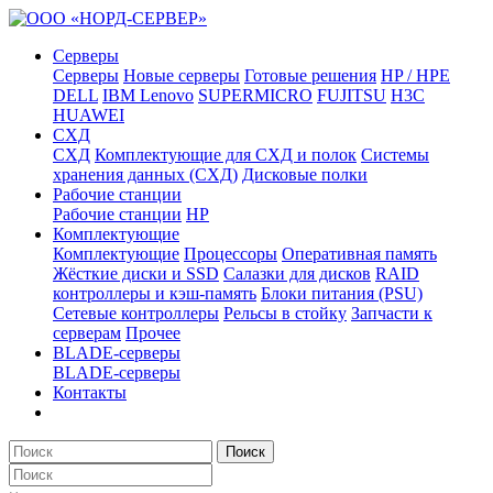
Серверы
Серверы
Новые серверы
Готовые решения
HP / HPE
DELL
IBM Lenovo
SUPERMICRO
FUJITSU
H3C
HUAWEI
СХД
СХД
Комплектующие для СХД и полок
Системы
хранения данных (СХД)
Дисковые полки
Рабочие станции
Рабочие станции
HP
Комплектующие
Комплектующие
Процессоры
Оперативная память
Жёсткие диски и SSD
Салазки для дисков
RAID
контроллеры и кэш-память
Блоки питания (PSU)
Сетевые контроллеры
Рельсы в стойку
Запчасти к
серверам
Прочее
BLADE-серверы
BLADE-серверы
Контакты
Поиск