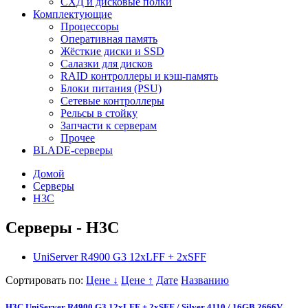
СХД и дисковые полки
Комплектующие
Процессоры
Оперативная память
Жёсткие диски и SSD
Салазки для дисков
RAID контроллеры и кэш-память
Блоки питания (PSU)
Сетевые контроллеры
Рельсы в стойку
Запчасти к серверам
Прочее
BLADE-серверы
Домой
Серверы
H3C
Серверы - H3C
UniServer R4900 G3 12xLFF + 2xSFF
Сортировать по:
Цене ↓
Цене ↑
Дате
Названию
H3C UniServer R4900 G3 12xLFF + 2xSFF / Silver 4110 / 16GB 2666V