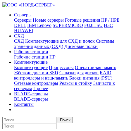
Серверы
Серверы
Новые серверы
Готовые решения
HP / HPE
DELL
IBM Lenovo
SUPERMICRO
FUJITSU
H3C
HUAWEI
СХД
СХД
Комплектующие для СХД и полок
Системы
хранения данных (СХД)
Дисковые полки
Рабочие станции
Рабочие станции
HP
Комплектующие
Комплектующие
Процессоры
Оперативная память
Жёсткие диски и SSD
Салазки для дисков
RAID
контроллеры и кэш-память
Блоки питания (PSU)
Сетевые контроллеры
Рельсы в стойку
Запчасти к
серверам
Прочее
BLADE-серверы
BLADE-серверы
Контакты
Поиск