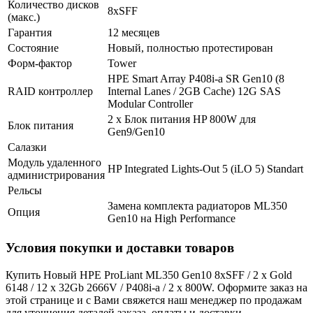
Количество дисков
8хSFF
(макс.)
Гарантия
12 месяцев
Состояние
Новый, полностью протестирован
Форм-фактор
Tower
HPE Smart Array P408i-a SR Gen10 (8
RAID контроллер
Internal Lanes / 2GB Cache) 12G SAS
Modular Controller
2 x Блок питания HP 800W для
Блок питания
Gen9/Gen10
Салазки
Модуль удаленного
HP Integrated Lights-Out 5 (iLO 5) Standart
администрирования
Рельсы
Замена комплекта радиаторов ML350
Опция
Gen10 на High Performance
Условия покупки и доставки товаров
Купить Новый HPE ProLiant ML350 Gen10 8xSFF / 2 x Gold
6148 / 12 x 32Gb 2666V / P408i-a / 2 x 800W. Оформите заказ на
этой странице и с Вами свяжется наш менеджер по продажам
для уточнения деталей заказа, оплаты и доставки.