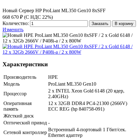
Новый Сервер HP ProLiant ML350 Gen10 8xSFF
668 670 ₽ (С НДС 22%)
Количество:
Заказать
В корзину
Изменить
Характеристики
Производитель
HPE
Модель
ProLiant ML350 Gen10
2 x INTEL Xeon Gold 6148 (20 ядер,
Процессор
2.40GHz)
Оперативная
12 x 32GB DDR4 PC4-21300 (2666V)
память
ECC REG (hp 840758-091)
Жёсткий диск
Оптический привод
-
Встроенный 4-портовый 1 Гбит/сек.
Сетевой контроллер
Ethernet адаптер