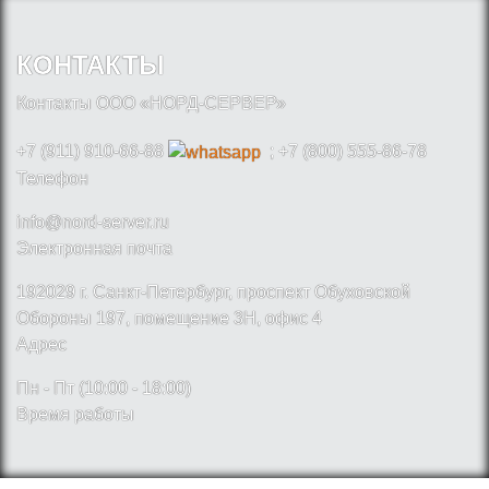
КОНТАКТЫ
Контакты ООО «НОРД-СЕРВЕР»
+7 (911) 910-66-88
; +7 (800) 555-86-78
Телефон
info@nord-server.ru
Электронная почта
192029 г. Санкт-Петербург, проспект Обуховской
Обороны 197, помещение 3Н, офис 4
Адрес
Пн - Пт (10:00 - 18:00)
Время работы