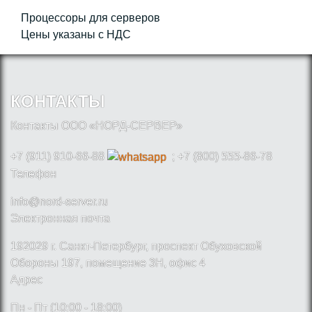
Процессоры для серверов
Цены указаны с НДС
КОНТАКТЫ
Контакты ООО «НОРД-СЕРВЕР»
+7 (911) 910-66-88
; +7 (800) 555-86-78
Телефон
info@nord-server.ru
Электронная почта
192029 г. Санкт-Петербург, проспект Обуховской
Обороны 197, помещение 3Н, офис 4
Адрес
Пн - Пт (10:00 - 18:00)