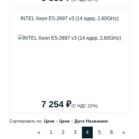
INTEL Xeon E5-2697 v3 (14 ядер, 2.60GHz)
7 254 ₽
(С НДС 22%)
Сортировать по:
Цене ↓
Цене ↑
Дате
Названию
«
1
2
3
4
5
6
»