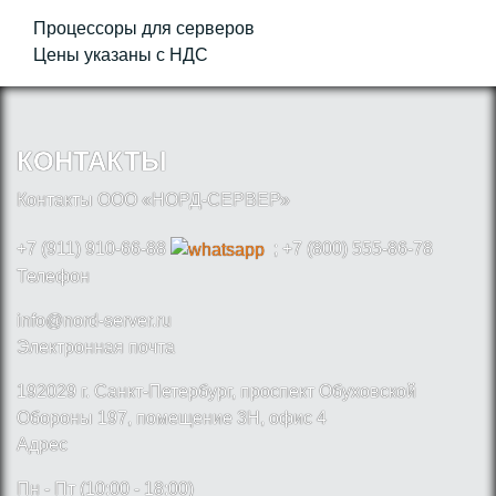
Процессоры для серверов
Цены указаны с НДС
КОНТАКТЫ
Контакты ООО «НОРД-СЕРВЕР»
+7 (911) 910-66-88
; +7 (800) 555-86-78
Телефон
info@nord-server.ru
Электронная почта
192029 г. Санкт-Петербург, проспект Обуховской
Обороны 197, помещение 3Н, офис 4
Адрес
Пн - Пт (10:00 - 18:00)