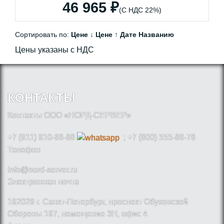
46 965 ₽
(С НДС 22%)
Сортировать по:
Цене ↓
Цене ↑
Дате
Названию
Цены указаны с НДС
КОНТАКТЫ
Контакты ООО «НОРД-СЕРВЕР»
+7 (911) 910-66-88
; +7 (800) 555-86-78
Телефон
info@nord-server.ru
Электронная почта
192029 г. Санкт-Петербург, проспект Обуховской
Обороны 197, помещение 3Н, офис 4