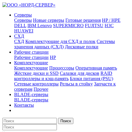
Серверы
Серверы
Новые серверы
Готовые решения
HP / HPE
DELL
IBM Lenovo
SUPERMICRO
FUJITSU
H3C
HUAWEI
СХД
СХД
Комплектующие для СХД и полок
Системы
хранения данных (СХД)
Дисковые полки
Рабочие станции
Рабочие станции
HP
Комплектующие
Комплектующие
Процессоры
Оперативная память
Жёсткие диски и SSD
Салазки для дисков
RAID
контроллеры и кэш-память
Блоки питания (PSU)
Сетевые контроллеры
Рельсы в стойку
Запчасти к
серверам
Прочее
BLADE-серверы
BLADE-серверы
Контакты
Поиск