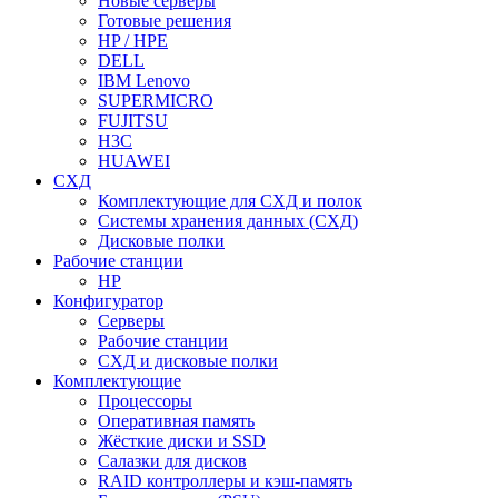
Новые серверы
Готовые решения
HP / HPE
DELL
IBM Lenovo
SUPERMICRO
FUJITSU
H3C
HUAWEI
СХД
Комплектующие для СХД и полок
Системы хранения данных (СХД)
Дисковые полки
Рабочие станции
HP
Конфигуратор
Серверы
Рабочие станции
СХД и дисковые полки
Комплектующие
Процессоры
Оперативная память
Жёсткие диски и SSD
Салазки для дисков
RAID контроллеры и кэш-память