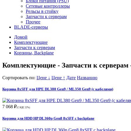
Блоки питания (PSU)
Сетевые контроллеры
Рельсы в стойку
Запчасти к серверам
Прочее
BLADE-серверы
Домой
Комплектующие
Запчасти к серверам
Корзины, Backplane
Комплектующие - Запчасти к серверам 
Сортировать по:
Цене ↓
Цене ↑
Дате
Названию
Корзина 8xSFF для HPE DL380 Gen9 / ML350 Gen9 (с кабелями)
7 068 ₽
(С НДС 22%)
Корзина для HDD HP DL360p Gen8 8xSFF с backplane