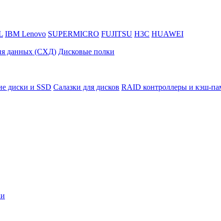
L
IBM Lenovo
SUPERMICRO
FUJITSU
H3C
HUAWEI
ия данных (СХД)
Дисковые полки
ие диски и SSD
Салазки для дисков
RAID контроллеры и кэш-па
ки