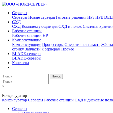
Серверы
Серверы
Новые серверы
Готовые решения
HP / HPE
DEL
СХД
СХД
Комплектующие для СХД и полок
Системы хранен
Рабочие станции
Рабочие станции
HP
Комплектующие
Комплектующие
Процессоры
Оперативная память
Жёстк
стойку
Запчасти к серверам
Прочее
BLADE-серверы
BLADE-серверы
Контакты
Поиск
×
Конфигуратор
Конфигуратор
Серверы
Рабочие станции
СХД и дисковые пол
Серверы