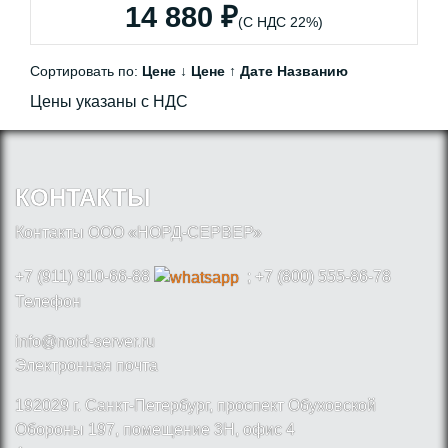
14 880 ₽
(С НДС 22%)
Сортировать по:
Цене ↓
Цене ↑
Дате
Названию
Цены указаны с НДС
КОНТАКТЫ
Контакты ООО «НОРД-СЕРВЕР»
+7 (911) 910-66-88
; +7 (800) 555-86-78
Телефон
info@nord-server.ru
Электронная почта
192029 г. Санкт-Петербург, проспект Обуховской
Обороны 197, помещение 3Н, офис 4