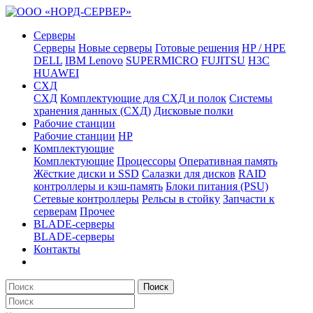
Серверы
Серверы
Новые серверы
Готовые решения
HP / HPE
DELL
IBM Lenovo
SUPERMICRO
FUJITSU
H3C
HUAWEI
СХД
СХД
Комплектующие для СХД и полок
Системы
хранения данных (СХД)
Дисковые полки
Рабочие станции
Рабочие станции
HP
Комплектующие
Комплектующие
Процессоры
Оперативная память
Жёсткие диски и SSD
Салазки для дисков
RAID
контроллеры и кэш-память
Блоки питания (PSU)
Сетевые контроллеры
Рельсы в стойку
Запчасти к
серверам
Прочее
BLADE-серверы
BLADE-серверы
Контакты
Поиск