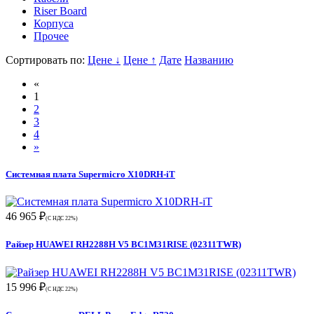
Riser Board
Корпуса
Прочее
Сортировать по:
Цене ↓
Цене ↑
Дате
Названию
«
1
2
3
4
»
Системная плата Supermicro X10DRH-iT
46 965 ₽
(С НДС 22%)
Райзер HUAWEI RH2288H V5 BC1M31RISE (02311TWR)
15 996 ₽
(С НДС 22%)