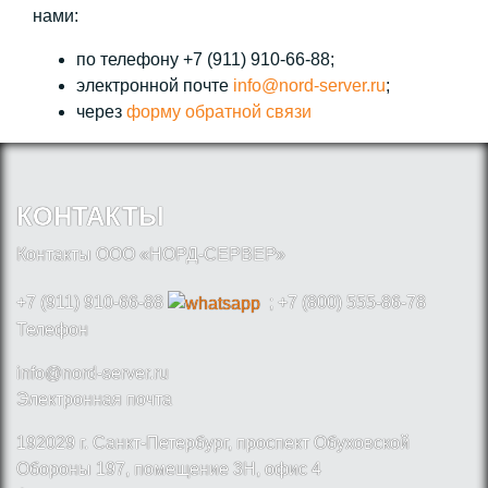
нами:
по телефону +7 (911) 910-66-88;
электронной почте
info@nord-server.ru
;
через
форму обратной связи
КОНТАКТЫ
Контакты ООО «НОРД-СЕРВЕР»
+7 (911) 910-66-88
; +7 (800) 555-86-78
Телефон
info@nord-server.ru
Электронная почта
192029 г. Санкт-Петербург, проспект Обуховской
Обороны 197, помещение 3Н, офис 4