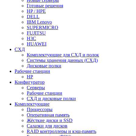
Новые серверы
Готовые решения
HP / HPE
DELL
IBM Lenovo
SUPERMICRO
FUJITSU
H3C
HUAWEI
СХД
Комплектующие для СХД и полок
Системы хранения данных (СХД)
Дисковые полки
Рабочие станции
HP
Конфигуратор
Серверы
Рабочие станции
СХД и дисковые полки
Комплектующие
Процессоры
Оперативная память
Жёсткие диски и SSD
Салазки для дисков
RAID контроллеры и кэш-память