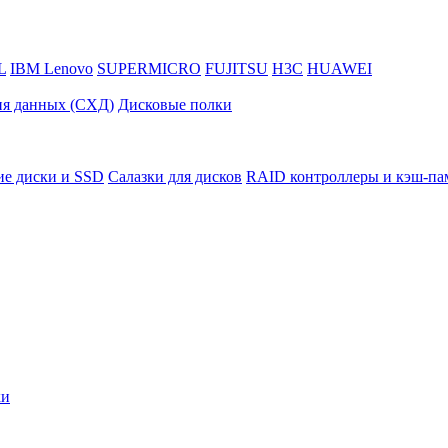
L
IBM Lenovo
SUPERMICRO
FUJITSU
H3C
HUAWEI
ия данных (СХД)
Дисковые полки
ие диски и SSD
Салазки для дисков
RAID контроллеры и кэш-па
ки