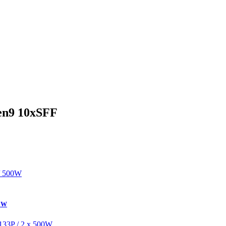
en9 10xSFF
00W