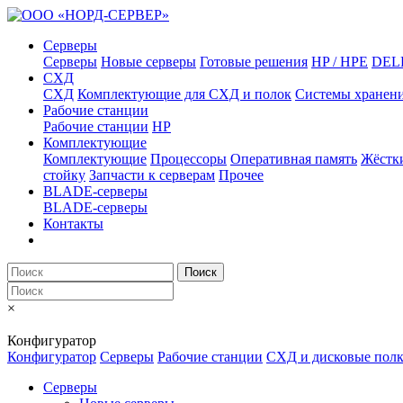
Серверы
Серверы
Новые серверы
Готовые решения
HP / HPE
DEL
СХД
СХД
Комплектующие для СХД и полок
Системы хранен
Рабочие станции
Рабочие станции
HP
Комплектующие
Комплектующие
Процессоры
Оперативная память
Жёстк
стойку
Запчасти к серверам
Прочее
BLADE-серверы
BLADE-серверы
Контакты
Поиск
×
Конфигуратор
Конфигуратор
Серверы
Рабочие станции
СХД и дисковые пол
Серверы