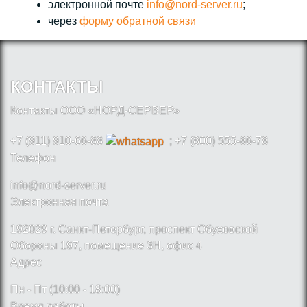
электронной почте
info@nord-server.ru
;
через
форму обратной связи
КОНТАКТЫ
Контакты ООО «НОРД-СЕРВЕР»
+7 (911) 910-66-88
; +7 (800) 555-86-78
Телефон
info@nord-server.ru
Электронная почта
192029 г. Санкт-Петербург, проспект Обуховской
Обороны 197, помещение 3Н, офис 4
Адрес
Пн - Пт (10:00 - 18:00)
Время работы