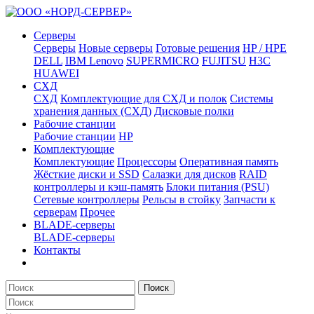
Серверы
Серверы
Новые серверы
Готовые решения
HP / HPE
DELL
IBM Lenovo
SUPERMICRO
FUJITSU
H3C
HUAWEI
СХД
СХД
Комплектующие для СХД и полок
Системы
хранения данных (СХД)
Дисковые полки
Рабочие станции
Рабочие станции
HP
Комплектующие
Комплектующие
Процессоры
Оперативная память
Жёсткие диски и SSD
Салазки для дисков
RAID
контроллеры и кэш-память
Блоки питания (PSU)
Сетевые контроллеры
Рельсы в стойку
Запчасти к
серверам
Прочее
BLADE-серверы
BLADE-серверы
Контакты
Поиск