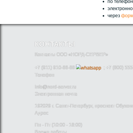
по телефону
электронно
через
форм
КОНТАКТЫ
Контакты ООО «НОРД-СЕРВЕР»
+7 (911) 910-66-88
; +7 (800) 555
Телефон
info@nord-server.ru
Электронная почта
192029 г. Санкт-Петербург, проспект Обухо
Адрес
Пн - Пт (10:00 - 18:00)
Время работы