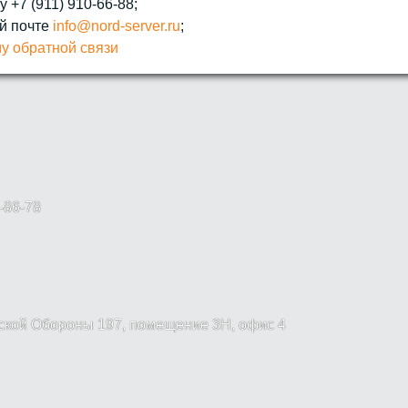
 +7 (911) 910-66-88;
й почте
info@nord-server.ru
;
у обратной связи
-86-78
вской Обороны 197, помещение 3Н, офис 4