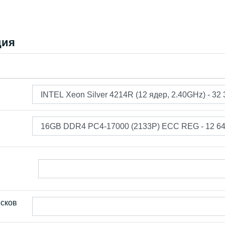
ция
исков