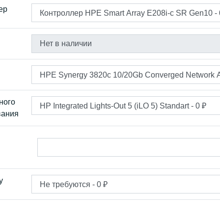
ер
ного
вания
у