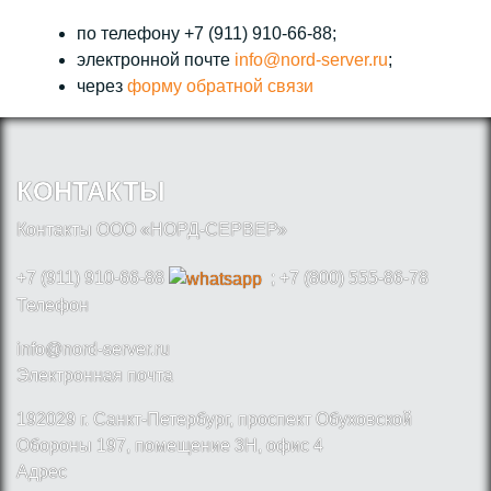
по телефону +7 (911) 910-66-88;
электронной почте
info@nord-server.ru
;
через
форму обратной связи
КОНТАКТЫ
Контакты ООО «НОРД-СЕРВЕР»
+7 (911) 910-66-88
; +7 (800) 555-86-78
Телефон
info@nord-server.ru
Электронная почта
192029 г. Санкт-Петербург, проспект Обуховской
Обороны 197, помещение 3Н, офис 4
Адрес