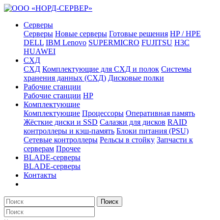
Серверы
Серверы
Новые серверы
Готовые решения
HP / HPE
DELL
IBM Lenovo
SUPERMICRO
FUJITSU
H3C
HUAWEI
СХД
СХД
Комплектующие для СХД и полок
Системы
хранения данных (СХД)
Дисковые полки
Рабочие станции
Рабочие станции
HP
Комплектующие
Комплектующие
Процессоры
Оперативная память
Жёсткие диски и SSD
Салазки для дисков
RAID
контроллеры и кэш-память
Блоки питания (PSU)
Сетевые контроллеры
Рельсы в стойку
Запчасти к
серверам
Прочее
BLADE-серверы
BLADE-серверы
Контакты
Поиск