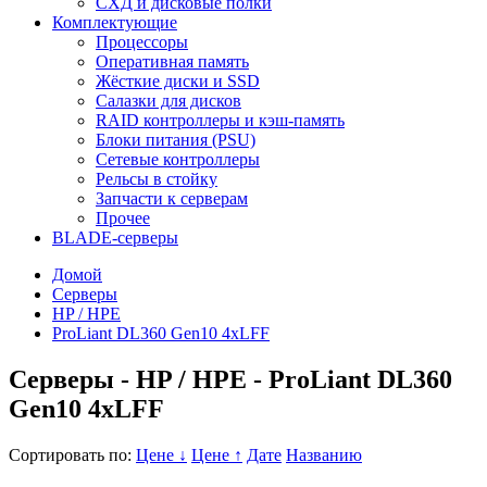
СХД и дисковые полки
Комплектующие
Процессоры
Оперативная память
Жёсткие диски и SSD
Салазки для дисков
RAID контроллеры и кэш-память
Блоки питания (PSU)
Сетевые контроллеры
Рельсы в стойку
Запчасти к серверам
Прочее
BLADE-серверы
Домой
Серверы
HP / HPE
ProLiant DL360 Gen10 4xLFF
Серверы - HP / HPE - ProLiant DL360
Gen10 4xLFF
Сортировать по:
Цене ↓
Цене ↑
Дате
Названию