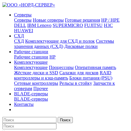
Серверы
Серверы
Новые серверы
Готовые решения
HP / HPE
DELL
IBM Lenovo
SUPERMICRO
FUJITSU
H3C
HUAWEI
СХД
СХД
Комплектующие для СХД и полок
Системы
хранения данных (СХД)
Дисковые полки
Рабочие станции
Рабочие станции
HP
Комплектующие
Комплектующие
Процессоры
Оперативная память
Жёсткие диски и SSD
Салазки для дисков
RAID
контроллеры и кэш-память
Блоки питания (PSU)
Сетевые контроллеры
Рельсы в стойку
Запчасти к
серверам
Прочее
BLADE-серверы
BLADE-серверы
Контакты
Поиск