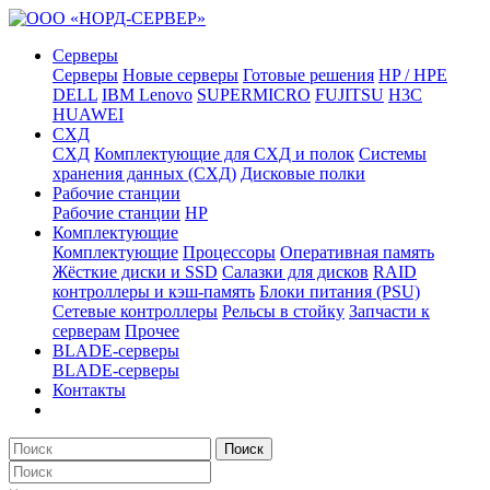
Серверы
Серверы
Новые серверы
Готовые решения
HP / HPE
DELL
IBM Lenovo
SUPERMICRO
FUJITSU
H3C
HUAWEI
СХД
СХД
Комплектующие для СХД и полок
Системы
хранения данных (СХД)
Дисковые полки
Рабочие станции
Рабочие станции
HP
Комплектующие
Комплектующие
Процессоры
Оперативная память
Жёсткие диски и SSD
Салазки для дисков
RAID
контроллеры и кэш-память
Блоки питания (PSU)
Сетевые контроллеры
Рельсы в стойку
Запчасти к
серверам
Прочее
BLADE-серверы
BLADE-серверы
Контакты
Поиск