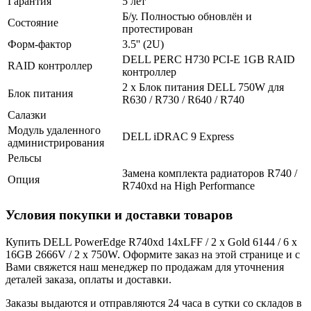
Гарантия
5 лет
Б/у. Полностью обновлён и
Состояние
протестирован
Форм-фактор
3.5'' (2U)
DELL PERC H730 PCI-E 1GB RAID
RAID контроллер
контроллер
2 x Блок питания DELL 750W для
Блок питания
R630 / R730 / R640 / R740
Салазки
Модуль удаленного
DELL iDRAC 9 Express
администрирования
Рельсы
Замена комплекта радиаторов R740 /
Опция
R740xd на High Performance
Условия покупки и доставки товаров
Купить DELL PowerEdge R740xd 14xLFF / 2 x Gold 6144 / 6 x
16GB 2666V / 2 x 750W. Оформите заказ на этой странице и с
Вами свяжется наш менеджер по продажам для уточнения
деталей заказа, оплаты и доставки.
Заказы выдаются и отправляются 24 часа в сутки со складов в