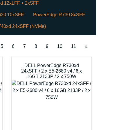
d 12xLFF + 2xSFF
630 10xSFF
PowerEdge R730 8xSFF
40xd 24xSFF (NVMe)
5
6
7
8
9
10
11
»
DELL PowerEdge R730xd
24xSFF / 2 x E5-2680 v4 / 6 x
16GB 2133P / 2 x 750W