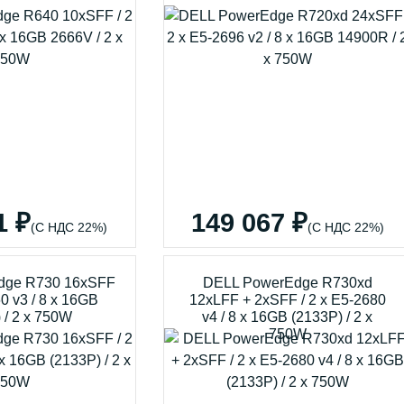
1 ₽
149 067 ₽
(С НДС 22%)
(С НДС 22%)
dge R730 16xSFF
DELL PowerEdge R730xd
60 v3 / 8 x 16GB
12xLFF + 2xSFF / 2 x E5-2680
 / 2 x 750W
v4 / 8 x 16GB (2133P) / 2 x
750W