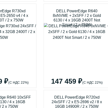
rEdge R730xd
DELL PowerEdge R640
 E5-2650 v4 / 4 x
8xNVME + 2xSFF / 2 x Gold
0T / 2 x 750W
6130 / 4 x 16GB 2400T Not
Smart / 2 x 750W
9 ₽
147 459 ₽
(С НДС 22%)
(С НДС 22%)
dge R640 10xSFF
DELL PowerEdge R720xd
6130 / 4 x 16GB
24xSFF / 2 x E5-2696 v2 / 8 x
/ 2 x 750W
16GB 14900R / 2 x 750W