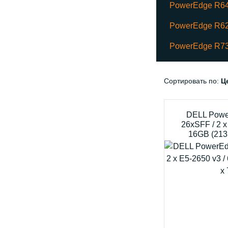
PowerEdge R6
PowerEdge R6
PowerEdge R7
Сортировать по:
Ц
DELL Powe
26xSFF / 2 x
16GB (213