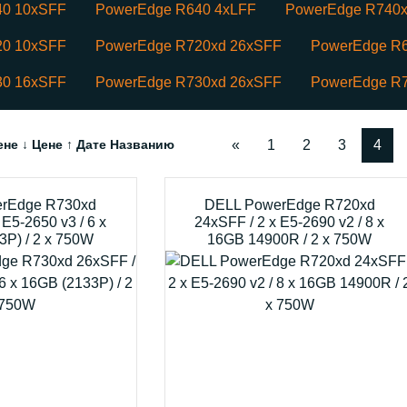
40 10xSFF
PowerEdge R640 4xLFF
PowerEdge R740x
20 10xSFF
PowerEdge R720xd 26xSFF
PowerEdge R
30 16xSFF
PowerEdge R730xd 26xSFF
PowerEdge R7
ене ↓
Цене ↑
Дате
Названию
«
1
2
3
4
rEdge R730xd
DELL PowerEdge R720xd
 E5-2650 v3 / 6 x
24xSFF / 2 x E5-2690 v2 / 8 x
3P) / 2 x 750W
16GB 14900R / 2 x 750W