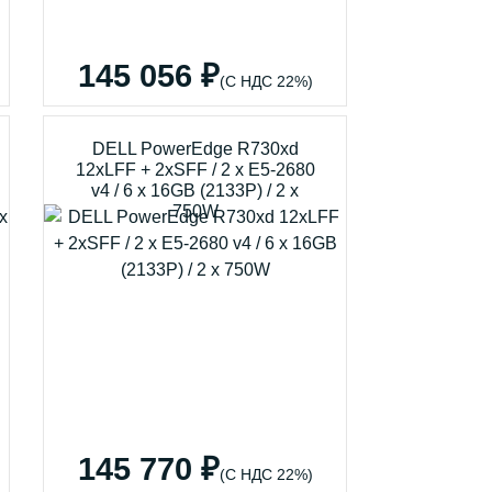
145 056 ₽
(С НДС 22%)
DELL PowerEdge R730xd
12xLFF + 2xSFF / 2 x E5-2680
v4 / 6 x 16GB (2133P) / 2 x
750W
145 770 ₽
(С НДС 22%)