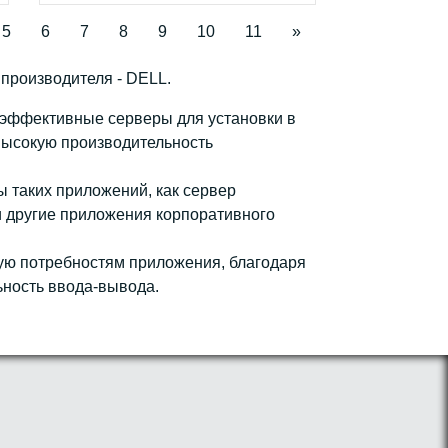
5
6
7
8
9
10
11
»
производителя - DELL.
 эффективные серверы для установки в
высокую производительность
 таких приложений, как сервер
и другие приложения корпоративного
ую потребностям приложения, благодаря
ьность ввода-вывода.