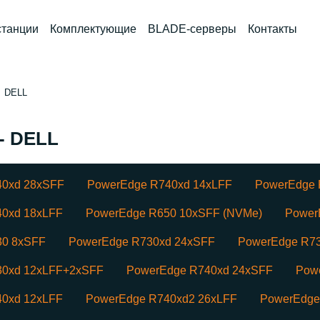
станции
Комплектующие
BLADE-серверы
Контакты
DELL
- DELL
40xd 28xSFF
PowerEdge R740xd 14xLFF
PowerEdge 
0xd 18xLFF
PowerEdge R650 10xSFF (NVMe)
Power
30 8xSFF
PowerEdge R730xd 24xSFF
PowerEdge R73
30xd 12xLFF+2xSFF
PowerEdge R740xd 24xSFF
Pow
0xd 12xLFF
PowerEdge R740xd2 26xLFF
PowerEdge