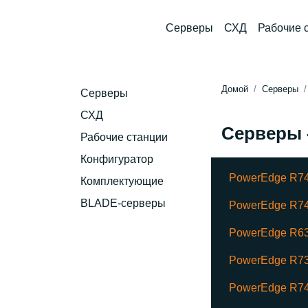
Серверы
СХД
Рабочие 
Домой
Серверы
Серверы
СХД
Серверы 
Рабочие станции
Конфигуратор
PowerEdge R7
Комплектующие
BLADE-серверы
PowerEdge R74
PowerEdge R6
PowerEdge R7
PowerEdge R74