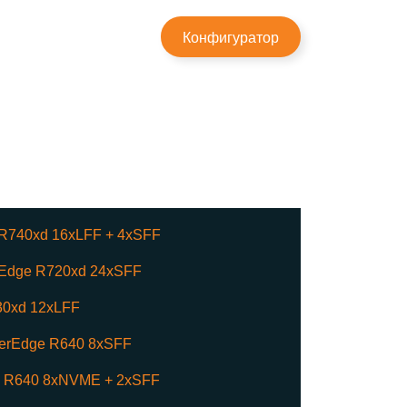
×
Конфигуратор
R740xd 16xLFF + 4xSFF
Edge R720xd 24xSFF
0xd 12xLFF
erEdge R640 8xSFF
 R640 8xNVME + 2xSFF