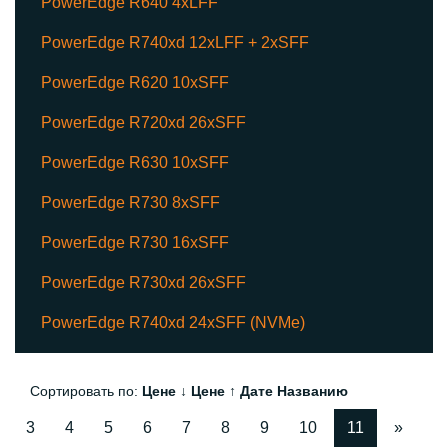
PowerEdge R640 4xLFF
PowerEdge R740xd 12xLFF + 2xSFF
PowerEdge R620 10xSFF
PowerEdge R720xd 26xSFF
PowerEdge R630 10xSFF
PowerEdge R730 8xSFF
PowerEdge R730 16xSFF
PowerEdge R730xd 26xSFF
PowerEdge R740xd 24xSFF (NVMe)
Сортировать по:
Цене ↓
Цене ↑
Дате
Названию
3
4
5
6
7
8
9
10
11
»