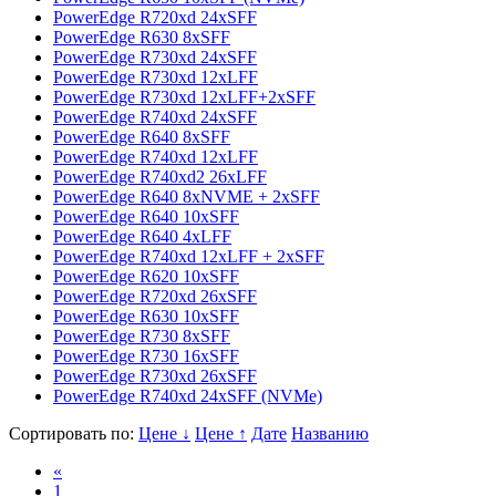
PowerEdge R720xd 24xSFF
PowerEdge R630 8xSFF
PowerEdge R730xd 24xSFF
PowerEdge R730xd 12xLFF
PowerEdge R730xd 12xLFF+2xSFF
PowerEdge R740xd 24xSFF
PowerEdge R640 8xSFF
PowerEdge R740xd 12xLFF
PowerEdge R740xd2 26xLFF
PowerEdge R640 8xNVME + 2xSFF
PowerEdge R640 10xSFF
PowerEdge R640 4xLFF
PowerEdge R740xd 12xLFF + 2xSFF
PowerEdge R620 10xSFF
PowerEdge R720xd 26xSFF
PowerEdge R630 10xSFF
PowerEdge R730 8xSFF
PowerEdge R730 16xSFF
PowerEdge R730xd 26xSFF
PowerEdge R740xd 24xSFF (NVMe)
Сортировать по:
Цене ↓
Цене ↑
Дате
Названию
«
1