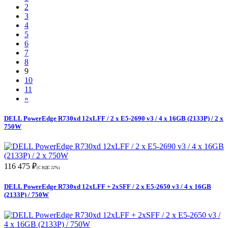
2
3
4
5
6
7
8
9
10
11
»
DELL PowerEdge R730xd 12xLFF / 2 x E5-2690 v3 / 4 x 16GB (2133P) / 2 x
750W
116 475 ₽
(С НДС 22%)
DELL PowerEdge R730xd 12xLFF + 2xSFF / 2 x E5-2650 v3 / 4 x 16GB
(2133P) / 750W