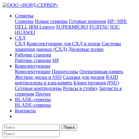
Серверы
Серверы
Новые серверы
Готовые решения
HP / HPE
DELL
IBM Lenovo
SUPERMICRO
FUJITSU
H3C
HUAWEI
СХД
СХД
Комплектующие для СХД и полок
Системы
хранения данных (СХД)
Дисковые полки
Рабочие станции
Рабочие станции
HP
Комплектующие
Комплектующие
Процессоры
Оперативная память
Жёсткие диски и SSD
Салазки для дисков
RAID
контроллеры и кэш-память
Блоки питания (PSU)
Сетевые контроллеры
Рельсы в стойку
Запчасти к
серверам
Прочее
BLADE-серверы
BLADE-серверы
Контакты
Поиск