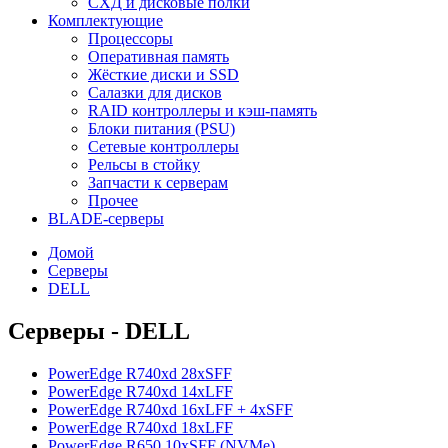
СХД и дисковые полки
Комплектующие
Процессоры
Оперативная память
Жёсткие диски и SSD
Салазки для дисков
RAID контроллеры и кэш-память
Блоки питания (PSU)
Сетевые контроллеры
Рельсы в стойку
Запчасти к серверам
Прочее
BLADE-серверы
Домой
Серверы
DELL
Серверы - DELL
PowerEdge R740xd 28xSFF
PowerEdge R740xd 14xLFF
PowerEdge R740xd 16xLFF + 4xSFF
PowerEdge R740xd 18xLFF
PowerEdge R650 10xSFF (NVMe)