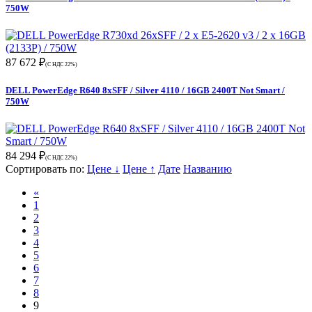
750W
87 672 ₽
(С НДС 22%)
DELL PowerEdge R640 8xSFF / Silver 4110 / 16GB 2400T Not Smart /
750W
84 294 ₽
(С НДС 22%)
Сортировать по:
Цене ↓
Цене ↑
Дате
Названию
«
1
2
3
4
5
6
7
8
9