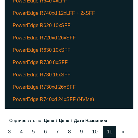
PowerEdge R640 4xLFF
PowerEdge R740xd 12xLFF + 2xSFF
PowerEdge R620 10xSFF
PowerEdge R720xd 26xSFF
PowerEdge R630 10xSFF
PowerEdge R730 8xSFF
PowerEdge R730 16xSFF
PowerEdge R730xd 26xSFF
PowerEdge R740xd 24xSFF (NVMe)
Сортировать по:
Цене ↓
Цене ↑
Дате
Названию
3
4
5
6
7
8
9
10
11
»