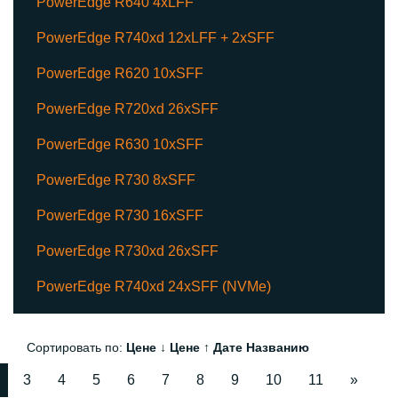
PowerEdge R640 4xLFF
PowerEdge R740xd 12xLFF + 2xSFF
PowerEdge R620 10xSFF
PowerEdge R720xd 26xSFF
PowerEdge R630 10xSFF
PowerEdge R730 8xSFF
PowerEdge R730 16xSFF
PowerEdge R730xd 26xSFF
PowerEdge R740xd 24xSFF (NVMe)
Сортировать по:
Цене ↓
Цене ↑
Дате
Названию
3
4
5
6
7
8
9
10
11
»