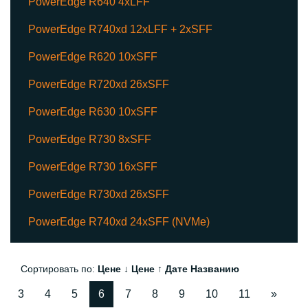
PowerEdge R640 4xLFF
PowerEdge R740xd 12xLFF + 2xSFF
PowerEdge R620 10xSFF
PowerEdge R720xd 26xSFF
PowerEdge R630 10xSFF
PowerEdge R730 8xSFF
PowerEdge R730 16xSFF
PowerEdge R730xd 26xSFF
PowerEdge R740xd 24xSFF (NVMe)
Сортировать по:
Цене ↓
Цене ↑
Дате
Названию
3
4
5
6
7
8
9
10
11
»