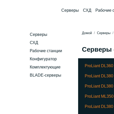
Серверы
СХД
Рабочие 
Домой
Серверы
Серверы
СХД
Серверы -
Рабочие станции
Конфигуратор
ProLiant DL36
Комплектующие
BLADE-серверы
ProLiant DL38
ProLiant DL38
ProLiant ML35
ProLiant DL38