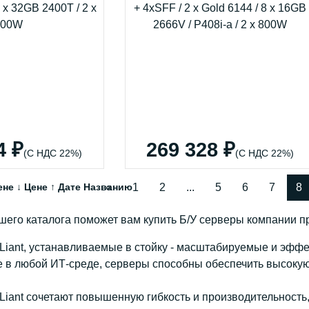
4 ₽
269 328 ₽
(С НДС 22%)
(С НДС 22%)
ене ↓
Цене ↑
Дате
Названию
«
1
2
...
5
6
7
8
шего каталога поможет вам купить Б/У серверы компании пр
iant, устанавливаемые в стойку - масштабируемые и эффек
 в любой ИТ-среде, серверы способны обеспечить высоку
iant сочетают повышенную гибкость и производительность