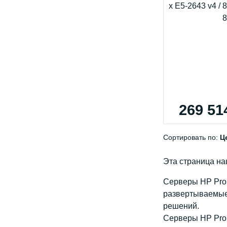
269 51
Сортировать по:
Ц
Эта страница на
Серверы HP ProL
развертываемые
решений.
Серверы HP ProL