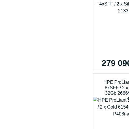
279 09
HPE ProLia
8xSFF / 2 x
32Gb 2666V 