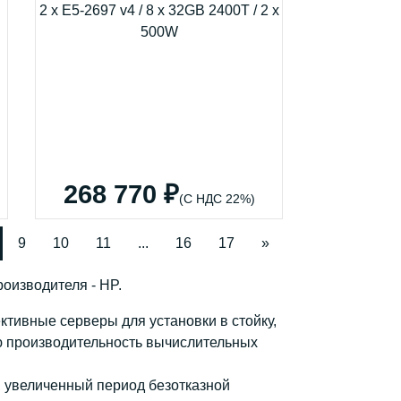
268 770 ₽
(С НДС 22%)
9
10
11
...
16
17
»
оизводителя - HP.
тивные серверы для установки в стойку,
ю производительность вычислительных
, увеличенный период безотказной