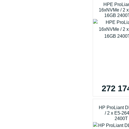
HPE ProLia
16xNVMe / 2 x 
16GB 2400T
272 17
HP ProLiant 
/ 2 x E5-26
2400T 