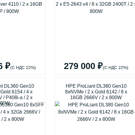
6 ₽
279 000 ₽
(С НДС 22%)
(С НДС 22%)
nt DL360 Gen10
HPE ProLiant DL380 Gen10
 Gold 6154 / 4 x
8xNVMe / 2 x Gold 6142 / 8 x
/ P408i-a / 2 x
16GB 2666V / 2 x 800W
800W