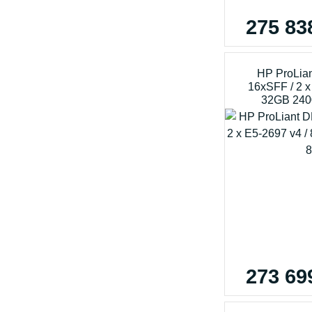
275 83
HP ProLia
16xSFF / 2 x
32GB 240
273 69