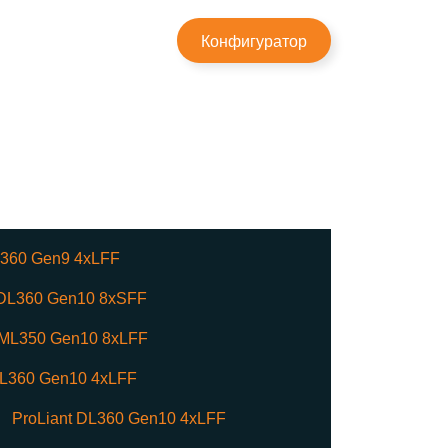
×
Конфигуратор
L360 Gen9 4xLFF
 DL360 Gen10 8xSFF
 ML350 Gen10 8xLFF
DL360 Gen10 4xLFF
ProLiant DL360 Gen10 4xLFF