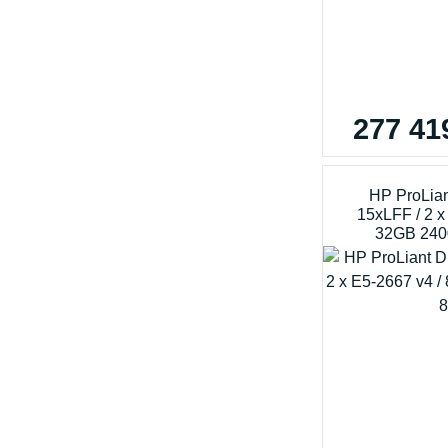
277 41
HP ProLia
15xLFF / 2 x
32GB 240