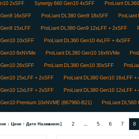
en10 2xSFF
Synergy 660 Gen10 4xSFF
ProLiant DL36
0 Gen9 16xSFF
ProLiant DL380 Gen9 18xSFF
ProLiant
0 Gen9 15xLFF
ProLiant DL380 Gen9 12xLFF + 2xSFF
0 Gen10 10xSFF
ProLiant DL360 Gen10 4xLFF + 4xSFF
0 Gen10 8xNVMe
ProLiant DL380 Gen10 16xNVMe
Pro
0 Gen10 26xSFF
ProLiant DL380 Gen10 30xSFF
ProLi
0 Gen10 15xLFF + 2xSFF
ProLiant DL380 Gen10 16xLFF +
0 Gen10 12xLFF + 2xSFF
ProLiant DL380 Gen10 12xLFF +
0 Gen10 Premium 10xNVME (867960-B21)
ProLiant DL560
ене ↓
Цене ↑
Дате
Названию
«
1
2
...
5
6
7
8