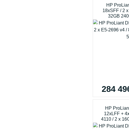
HP ProLia
18xSFF / 2 x
32GB 240
284 49
HP ProLian
12xLFF + 4x
4110 / 2 x 1