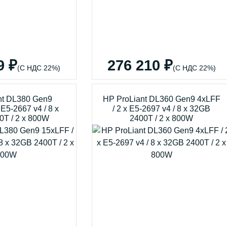
9 ₽
276 210 ₽
(С НДС 22%)
(С НДС 22%)
nt DL380 Gen9
HP ProLiant DL360 Gen9 4xLFF
 E5-2667 v4 / 8 x
/ 2 x E5-2697 v4 / 8 x 32GB
0T / 2 x 800W
2400T / 2 x 800W