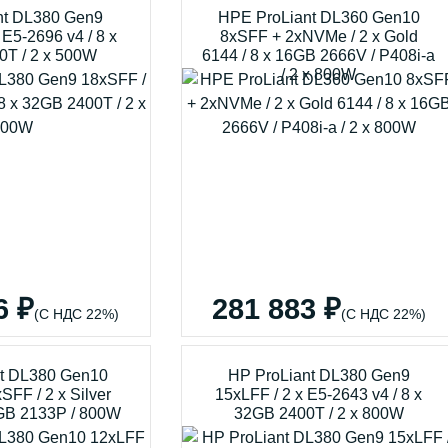
nt DL380 Gen9
HPE ProLiant DL360 Gen10
 E5-2696 v4 / 8 x
8xSFF + 2xNVMe / 2 x Gold
0T / 2 x 500W
6144 / 8 x 16GB 2666V / P408i-a
/ 2 x 800W
6 ₽
281 883 ₽
(С НДС 22%)
(С НДС 22%)
t DL380 Gen10
HP ProLiant DL380 Gen9
SFF / 2 x Silver
15xLFF / 2 x E5-2643 v4 / 8 x
6GB 2133P / 800W
32GB 2400T / 2 x 800W