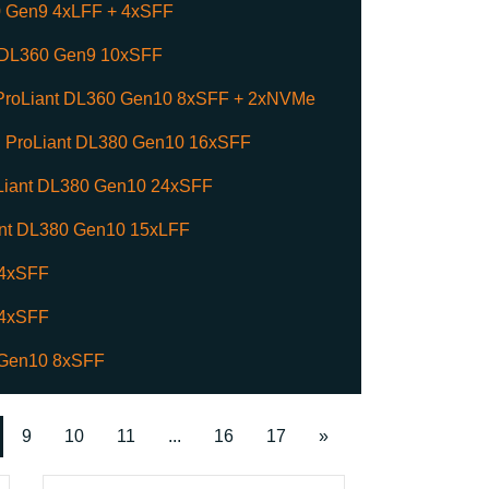
0 Gen9 4xLFF + 4xSFF
 DL360 Gen9 10xSFF
ProLiant DL360 Gen10 8xSFF + 2xNVMe
ProLiant DL380 Gen10 16xSFF
Liant DL380 Gen10 24xSFF
ant DL380 Gen10 15xLFF
 4xSFF
 4xSFF
 Gen10 8xSFF
9
10
11
...
16
17
»