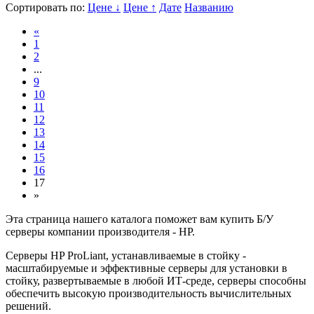
Сортировать по:
Цене ↓
Цене ↑
Дате
Названию
«
1
2
...
9
10
11
12
13
14
15
16
17
»
Эта страница нашего каталога поможет вам купить Б/У
серверы компании производителя - HP.
Серверы HP ProLiant, устанавливаемые в стойку -
масштабируемые и эффективные серверы для установки в
стойку, развертываемые в любой ИТ-среде, серверы способны
обеспечить высокую производительность вычислительных
решений.