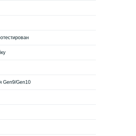
ротестирован
йку
ля Gen9/Gen10