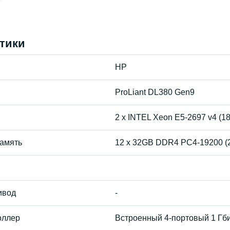
тики
HP
ProLiant DL380 Gen9
2 x INTEL Xeon E5-2697 v4 (1
амять
12 x 32GB DDR4 PC4-19200 (2
ивод
-
оллер
Встроенный 4-портовый 1 Гбит