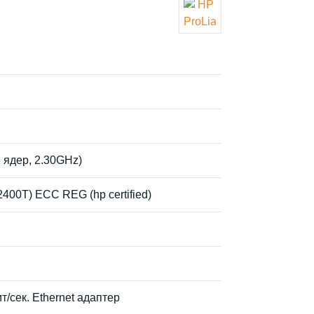
8 ядер, 2.30GHz)
400T) ECC REG (hp certified)
/сек. Ethernet адаптер