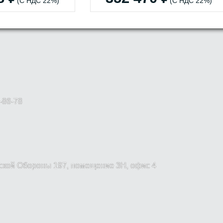
(С НДС 22%)
(С НДС 22%)
-86-78
вской Обороны 197, помещение 3Н, офис 4