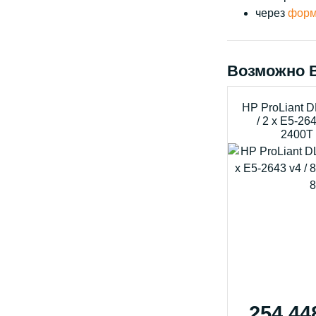
через
форм
Возможно 
HP ProLiant 
/ 2 x E5-26
2400T 
254 44