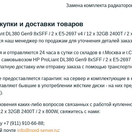
Замена комплекта радиаторов
купки и доставки товаров
nt DL380 Gen9 8xSFF / 2 x E5-2697 v4 / 12 x 32GB 2400T / 2
ся наш менеджер по продажам для уточнения деталей заказа
и отправляются 24 часа в сутки со складов в г.Москва и г.
самовывозом HP ProLiant DL380 Gen9 8xSFF / 2 x E5-2697 v4
атную доставку или отправку заказа с помощью транспорт
 предоставляется гарантия: на сервер и комплектующие в е
тавляют бывшие в употреблении жёсткие диски - на них пре
).
новения каких-либо вопросов связанных с работой купленно
 12 x 32GB 2400T / 2 x 800W, свяжитесь с нами:
 +7 (911) 910-66-88;
й почте
info@nord-server.ru
;