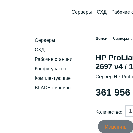
Серверы
СХД
Рабочие 
Домой
Серверы
Серверы
СХД
HP ProLia
Рабочие станции
2697 v4 / 
Конфигуратор
Сервер HP ProL
Комплектующие
BLADE-серверы
361 956
Количество:
Изменить