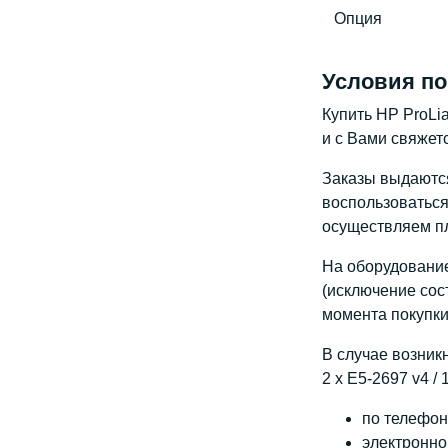
Опция
Условия по
Купить HP ProLia
и с Вами свяжет
Заказы выдаются 
воспользоваться 
осуществляем пл
На оборудование
(исключение сос
момента покупки
В случае возник
2 x E5-2697 v4 /
по телефону
электронно