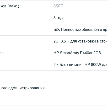
ков (макс.)
8SFF
3 года
Б/У. Полностью обновлён и п
2U (3.5"), для установки в сто
ер
HP SmartArray P440ar 2GB
2 x Блок питания HP 800W д
ного администрирования