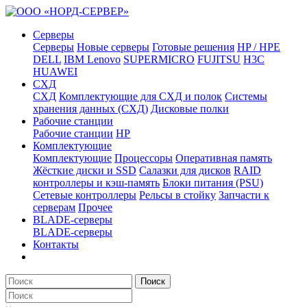
Серверы
Серверы
Новые серверы
Готовые решения
HP / HPE
DELL
IBM Lenovo
SUPERMICRO
FUJITSU
H3C
HUAWEI
СХД
СХД
Комплектующие для СХД и полок
Системы
хранения данных (СХД)
Дисковые полки
Рабочие станции
Рабочие станции
HP
Комплектующие
Комплектующие
Процессоры
Оперативная память
Жёсткие диски и SSD
Салазки для дисков
RAID
контроллеры и кэш-память
Блоки питания (PSU)
Сетевые контроллеры
Рельсы в стойку
Запчасти к
серверам
Прочее
BLADE-серверы
BLADE-серверы
Контакты
Поиск