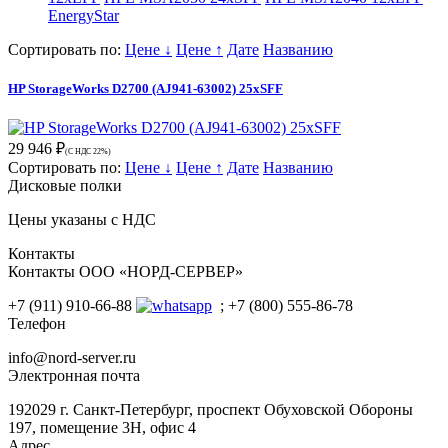
EnergyStar
Сортировать по:
Цене ↓
Цене ↑
Дате
Названию
HP StorageWorks D2700 (AJ941-63002) 25xSFF
29 946 ₽
(С НДС 22%)
Сортировать по:
Цене ↓
Цене ↑
Дате
Названию
Дисковые полки
Цены указаны с НДС
Контакты
Контакты ООО «НОРД-СЕРВЕР»
+7 (911) 910-66-88
; +7 (800) 555-86-78
Телефон
info@nord-server.ru
Электронная почта
192029 г. Санкт-Петербург, проспект Обуховской Обороны
197, помещение 3Н, офис 4
Адрес