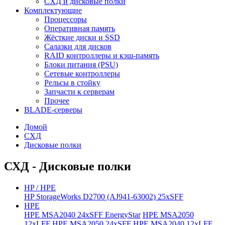
СХД и дисковые полки
Комплектующие
Процессоры
Оперативная память
Жёсткие диски и SSD
Салазки для дисков
RAID контроллеры и кэш-память
Блоки питания (PSU)
Сетевые контроллеры
Рельсы в стойку
Запчасти к серверам
Прочее
BLADE-серверы
Домой
СХД
Дисковые полки
СХД - Дисковые полки
HP / HPE
HP StorageWorks D2700 (AJ941-63002) 25xSFF
HPE
HPE MSA2040 24xSFF EnergyStar
HPE MSA2050
12xLFF
HPE MSA2050 24xSFF
HPE MSA2040 12xLFF