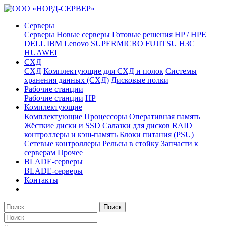
Серверы
Серверы
Новые серверы
Готовые решения
HP / HPE
DELL
IBM Lenovo
SUPERMICRO
FUJITSU
H3C
HUAWEI
СХД
СХД
Комплектующие для СХД и полок
Системы
хранения данных (СХД)
Дисковые полки
Рабочие станции
Рабочие станции
HP
Комплектующие
Комплектующие
Процессоры
Оперативная память
Жёсткие диски и SSD
Салазки для дисков
RAID
контроллеры и кэш-память
Блоки питания (PSU)
Сетевые контроллеры
Рельсы в стойку
Запчасти к
серверам
Прочее
BLADE-серверы
BLADE-серверы
Контакты
Поиск