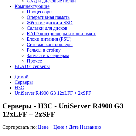
СХД и дисковые полки
Комплектующие
Процессоры
Оперативная память
Жёсткие диски и SSD
Салазки для дисков
RAID контроллеры и кэш-память
Блоки питания (PSU)
Сетевые контроллеры
Рельсы в стойку
Запчасти к серверам
Прочее
BLADE-серверы
Домой
Серверы
H3C
UniServer R4900 G3 12xLFF + 2xSFF
Серверы - H3C - UniServer R4900 G3
12xLFF + 2xSFF
Сортировать по:
Цене ↓
Цене ↑
Дате
Названию