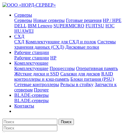
Серверы
Серверы
Новые серверы
Готовые решения
HP / HPE
DELL
IBM Lenovo
SUPERMICRO
FUJITSU
H3C
HUAWEI
СХД
СХД
Комплектующие для СХД и полок
Системы
хранения данных (СХД)
Дисковые полки
Рабочие станции
Рабочие станции
HP
Комплектующие
Комплектующие
Процессоры
Оперативная память
Жёсткие диски и SSD
Салазки для дисков
RAID
контроллеры и кэш-память
Блоки питания (PSU)
Сетевые контроллеры
Рельсы в стойку
Запчасти к
серверам
Прочее
BLADE-серверы
BLADE-серверы
Контакты
Поиск