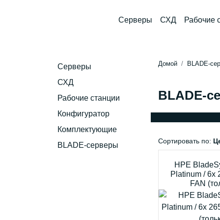
Серверы
СХД
Рабочие 
Домой
BLADE-се
Серверы
СХД
BLADE-с
Рабочие станции
Конфигуратор
Комплектующие
Сортировать по:
Ц
BLADE-серверы
HPE BladeS
Platinum / 6x
FAN (то