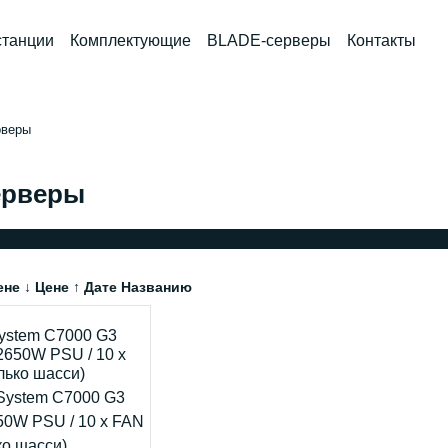
станции
Комплектующие
BLADE-серверы
Контакты
рверы
ерверы
ене ↓
Цене ↑
Дате
Названию
ystem C7000 G3
 2650W PSU / 10 x
лько шасси)