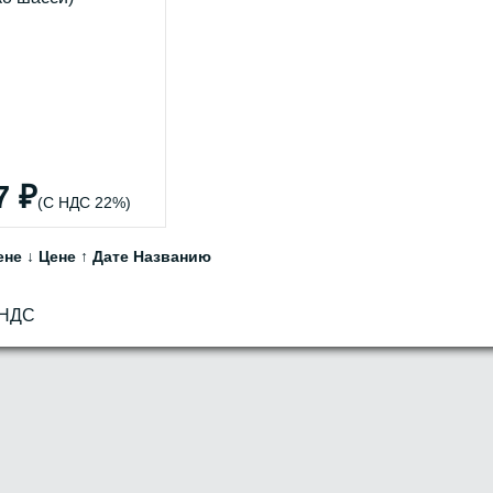
7 ₽
(С НДС 22%)
ене ↓
Цене ↑
Дате
Названию
 НДС