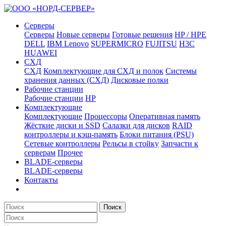
Серверы
Серверы
Новые серверы
Готовые решения
HP / HPE
DELL
IBM Lenovo
SUPERMICRO
FUJITSU
H3C
HUAWEI
СХД
СХД
Комплектующие для СХД и полок
Системы
хранения данных (СХД)
Дисковые полки
Рабочие станции
Рабочие станции
HP
Комплектующие
Комплектующие
Процессоры
Оперативная память
Жёсткие диски и SSD
Салазки для дисков
RAID
контроллеры и кэш-память
Блоки питания (PSU)
Сетевые контроллеры
Рельсы в стойку
Запчасти к
серверам
Прочее
BLADE-серверы
BLADE-серверы
Контакты
Поиск