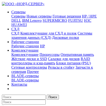
Серверы
Серверы
Новые серверы
Готовые решения
HP / HPE
DELL
IBM Lenovo
SUPERMICRO
FUJITSU
H3C
HUAWEI
СХД
СХД
Комплектующие для СХД и полок
Системы
хранения данных (СХД)
Дисковые полки
Рабочие станции
Рабочие станции
HP
Комплектующие
Комплектующие
Процессоры
Оперативная память
Жёсткие диски и SSD
Салазки для дисков
RAID
контроллеры и кэш-память
Блоки питания (PSU)
Сетевые контроллеры
Рельсы в стойку
Запчасти к
серверам
Прочее
BLADE-серверы
BLADE-серверы
Контакты
Поиск