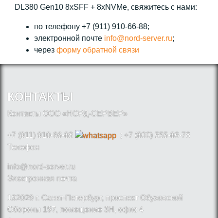
DL380 Gen10 8xSFF + 8xNVMe, свяжитесь с нами:
по телефону +7 (911) 910-66-88;
электронной почте
info@nord-server.ru
;
через
форму обратной связи
КОНТАКТЫ
Контакты ООО «НОРД-СЕРВЕР»
+7 (911) 910-66-88
; +7 (800) 555-86-78
Телефон
info@nord-server.ru
Электронная почта
192029 г. Санкт-Петербург, проспект Обуховской
Обороны 197, помещение 3Н, офис 4