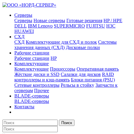
Серверы
Серверы
Новые серверы
Готовые решения
HP / HPE
DELL
IBM Lenovo
SUPERMICRO
FUJITSU
H3C
HUAWEI
СХД
СХД
Комплектующие для СХД и полок
Системы
хранения данных (СХД)
Дисковые полки
Рабочие станции
Рабочие станции
HP
Комплектующие
Комплектующие
Процессоры
Оперативная память
Жёсткие диски и SSD
Салазки для дисков
RAID
контроллеры и кэш-память
Блоки питания (PSU)
Сетевые контроллеры
Рельсы в стойку
Запчасти к
серверам
Прочее
BLADE-серверы
BLADE-серверы
Контакты
Поиск