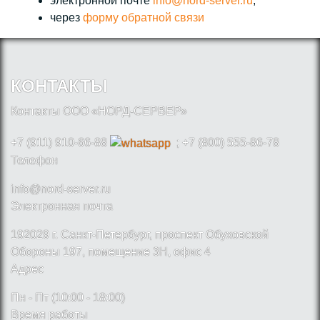
электронной почте
info@nord-server.ru
;
через
форму обратной связи
КОНТАКТЫ
Контакты ООО «НОРД-СЕРВЕР»
+7 (911) 910-66-88
; +7 (800) 555-86-78
Телефон
info@nord-server.ru
Электронная почта
192029 г. Санкт-Петербург, проспект Обуховской
Обороны 197, помещение 3Н, офис 4
Адрес
Пн - Пт (10:00 - 18:00)
Время работы