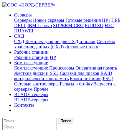
Серверы
Серверы
Новые серверы
Готовые решения
HP / HPE
DELL
IBM Lenovo
SUPERMICRO
FUJITSU
H3C
HUAWEI
СХД
СХД
Комплектующие для СХД и полок
Системы
хранения данных (СХД)
Дисковые полки
Рабочие станции
Рабочие станции
HP
Комплектующие
Комплектующие
Процессоры
Оперативная память
Жёсткие диски и SSD
Салазки для дисков
RAID
контроллеры и кэш-память
Блоки питания (PSU)
Сетевые контроллеры
Рельсы в стойку
Запчасти к
серверам
Прочее
BLADE-серверы
BLADE-серверы
Контакты
Поиск