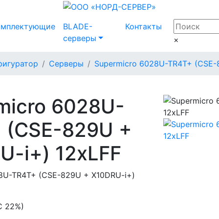
омплектующие
BLADE-
Контакты
серверы
×
фигуратор
Серверы
Supermicro 6028U-TR4T+ (CSE-
micro 6028U-
 (CSE-829U +
U-i+) 12xLFF
8U-TR4T+ (CSE-829U + X10DRU-i+)
С 22%)