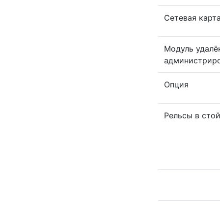
Сетевая карт
Модуль удалё
администрир
Опция
Рельсы в сто