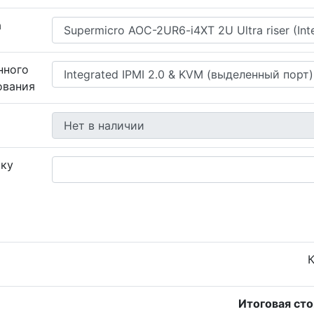
а
нного
ования
йку
Итоговая ст