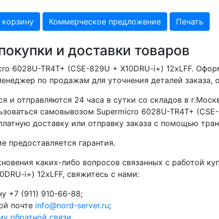
 корзину
Коммерческое предложение
Печать
покупки и доставки товаров
cro 6028U-TR4T+ (CSE-829U + X10DRU-i+) 12xLFF. Оформ
енеджер по продажам для уточнения деталей заказа, о
я и отправляются 24 часа в сутки со складов в г.Москв
зоваться самовывозом Supermicro 6028U-TR4T+ (CSE-8
латную доставку или отправку заказа с помощью тран
е предоставляется гарантия.
кновения каких-либо вопросов связанных с работой ку
0DRU-i+) 12xLFF, свяжитесь с нами:
у +7 (911) 910-66-88;
ой почте
info@nord-server.ru
;
му обратной связи