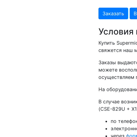
Заказать
В
Условия 
Купить Supermi
свяжется наш м
Заказы выдаютс
можете восполь
осуществляем п
На оборудовани
В случае возни
(CSE-829U + X1
по телефон
электронн
через
фор