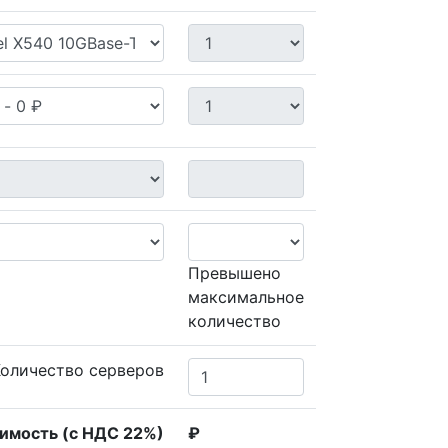
Превышено
максимальное
количество
Количество серверов
оимость (с НДС 22%)
₽