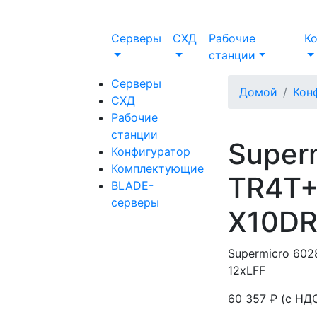
Серверы
СХД
Рабочие
К
станции
Серверы
Домой
Кон
СХД
Рабочие
станции
Super
Конфигуратор
Комплектующие
TR4T+
BLADE-
серверы
X10DR
Supermicro 602
12xLFF
60 357 ₽
(с НД