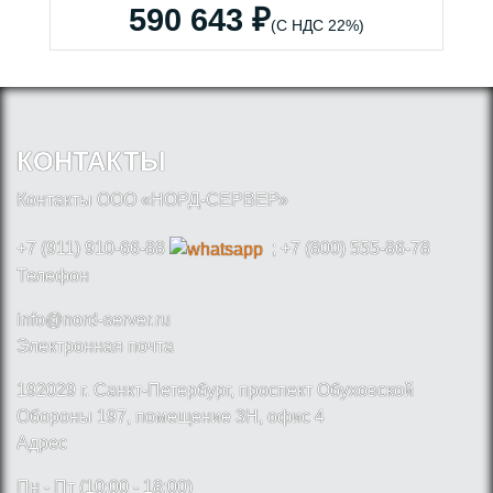
590 643 ₽
(С НДС 22%)
КОНТАКТЫ
Контакты ООО «НОРД-СЕРВЕР»
+7 (911) 910-66-88
; +7 (800) 555-86-78
Телефон
info@nord-server.ru
Электронная почта
192029 г. Санкт-Петербург, проспект Обуховской
Обороны 197, помещение 3Н, офис 4
Адрес
Пн - Пт (10:00 - 18:00)