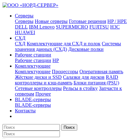
Серверы
Серверы
Новые серверы
Готовые решения
HP / HPE
DELL
IBM Lenovo
SUPERMICRO
FUJITSU
H3C
HUAWEI
СХД
СХД
Комплектующие для СХД и полок
Системы
хранения данных (СХД)
Дисковые полки
Рабочие станции
Рабочие станции
HP
Комплектующие
Комплектующие
Процессоры
Оперативная память
Жёсткие диски и SSD
Салазки для дисков
RAID
контроллеры и кэш-память
Блоки питания (PSU)
Сетевые контроллеры
Рельсы в стойку
Запчасти к
серверам
Прочее
BLADE-серверы
BLADE-серверы
Контакты
Поиск