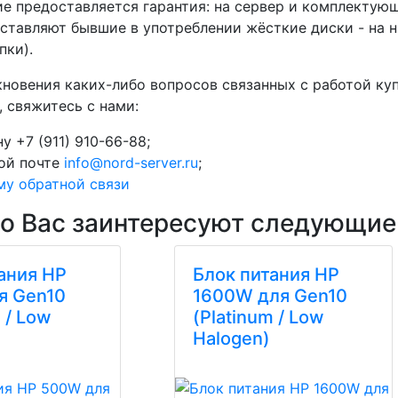
е предоставляется гарантия: на сервер и комплектующ
ставляют бывшие в употреблении жёсткие диски - на н
пки).
кновения каких-либо вопросов связанных с работой ку
, свяжитесь с нами:
у +7 (911) 910-66-88;
ой почте
info@nord-server.ru
;
му обратной связи
о Вас заинтересуют следующие
ания HP
Блок питания HP
я Gen10
1600W для Gen10
 / Low
(Platinum / Low
Halogen)