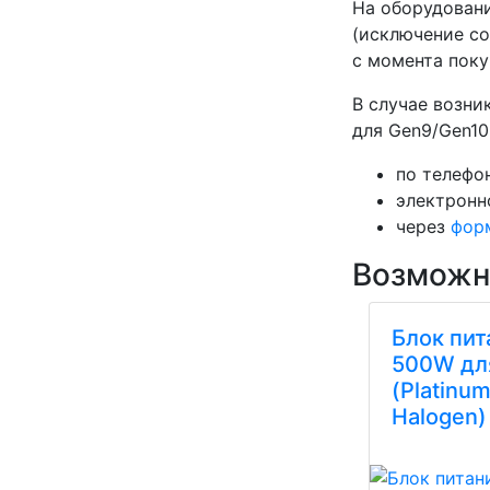
На оборудовани
(исключение со
с момента поку
В случае возни
для Gen9/Gen10
по телефон
электронн
через
фор
Возможн
Блок пит
500W дл
(Platinum
Halogen)