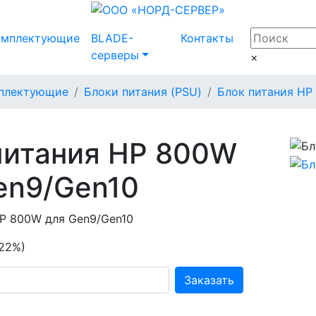
омплектующие
BLADE-
Контакты
серверы
×
плектующие
Блоки питания (PSU)
Блок питания HP
питания HP 800W
en9/Gen10
P 800W для Gen9/Gen10
 22%)
Заказать