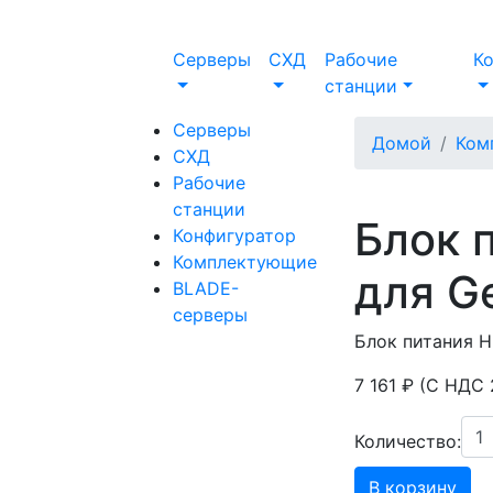
Серверы
СХД
Рабочие
К
станции
Серверы
Домой
Ком
СХД
Рабочие
станции
Блок 
Конфигуратор
Комплектующие
для G
BLADE-
серверы
Блок питания H
7 161 ₽ (С НДС
Количество:
В корзину