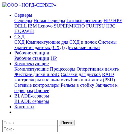
Серверы
Серверы
Новые серверы
Готовые решения
HP / HPE
DELL
IBM Lenovo
SUPERMICRO
FUJITSU
H3C
HUAWEI
СХД
СХД
Комплектующие для СХД и полок
Системы
хранения данных (СХД)
Дисковые полки
Рабочие станции
Рабочие станции
HP
Комплектующие
Комплектующие
Процессоры
Оперативная память
Жёсткие диски и SSD
Салазки для дисков
RAID
контроллеры и кэш-память
Блоки питания (PSU)
Сетевые контроллеры
Рельсы в стойку
Запчасти к
серверам
Прочее
BLADE-серверы
BLADE-серверы
Контакты
Поиск