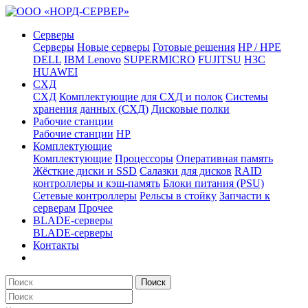
Серверы
Серверы
Новые серверы
Готовые решения
HP / HPE
DELL
IBM Lenovo
SUPERMICRO
FUJITSU
H3C
HUAWEI
СХД
СХД
Комплектующие для СХД и полок
Системы
хранения данных (СХД)
Дисковые полки
Рабочие станции
Рабочие станции
HP
Комплектующие
Комплектующие
Процессоры
Оперативная память
Жёсткие диски и SSD
Салазки для дисков
RAID
контроллеры и кэш-память
Блоки питания (PSU)
Сетевые контроллеры
Рельсы в стойку
Запчасти к
серверам
Прочее
BLADE-серверы
BLADE-серверы
Контакты
Поиск