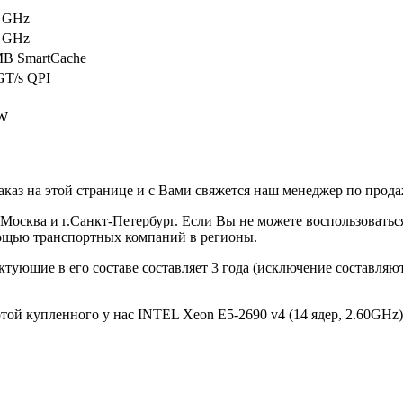
0 GHz
0 GHz
MB SmartCache
GT/s QPI
W
каз на этой странице и с Вами свяжется наш менеджер по продаж
г.Москва и г.Санкт-Петербург. Если Вы не можете воспользоватьс
мощью транспортных компаний в регионы.
ектующие в его составе составляет 3 года (исключение составля
той купленного у нас INTEL Xeon E5-2690 v4 (14 ядер, 2.60GHz),