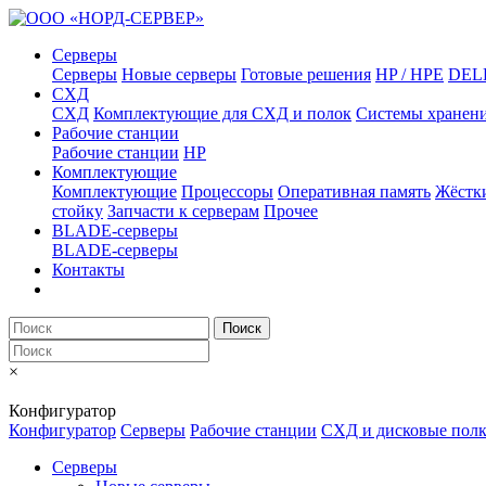
Серверы
Серверы
Новые серверы
Готовые решения
HP / HPE
DEL
СХД
СХД
Комплектующие для СХД и полок
Системы хранен
Рабочие станции
Рабочие станции
HP
Комплектующие
Комплектующие
Процессоры
Оперативная память
Жёстк
стойку
Запчасти к серверам
Прочее
BLADE-серверы
BLADE-серверы
Контакты
Поиск
×
Конфигуратор
Конфигуратор
Серверы
Рабочие станции
СХД и дисковые пол
Серверы