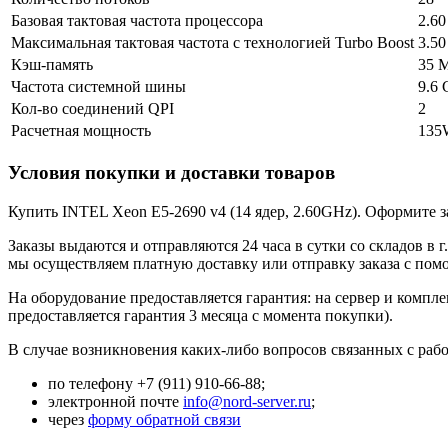
Базовая тактовая частота процессора
2.6
Максимальная тактовая частота с технологией Turbo Boost
3.5
Кэш-память
35 
Частота системной шины
9.6 
Кол-во соединений QPI
2
Расчетная мощность
135
Условия покупки и доставки товаров
Купить INTEL Xeon E5-2690 v4 (14 ядер, 2.60GHz). Оформите за
Заказы выдаются и отправляются 24 часа в сутки со складов в 
мы осуществляем платную доставку или отправку заказа с по
На оборудование предоставляется гарантия: на сервер и компл
предоставляется гарантия 3 месяца с момента покупки).
В случае возникновения каких-либо вопросов связанных с рабо
по телефону +7 (911) 910-66-88;
электронной почте
info@nord-server.ru
;
через
форму обратной связи