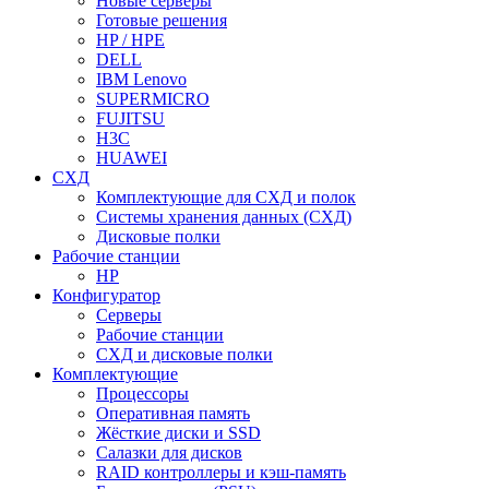
Новые серверы
Готовые решения
HP / HPE
DELL
IBM Lenovo
SUPERMICRO
FUJITSU
H3C
HUAWEI
СХД
Комплектующие для СХД и полок
Системы хранения данных (СХД)
Дисковые полки
Рабочие станции
HP
Конфигуратор
Серверы
Рабочие станции
СХД и дисковые полки
Комплектующие
Процессоры
Оперативная память
Жёсткие диски и SSD
Салазки для дисков
RAID контроллеры и кэш-память