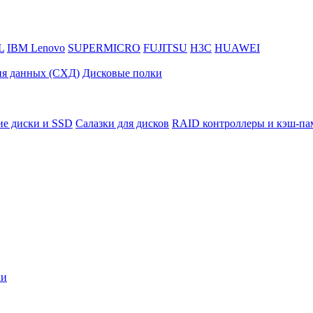
L
IBM Lenovo
SUPERMICRO
FUJITSU
H3C
HUAWEI
ия данных (СХД)
Дисковые полки
ие диски и SSD
Салазки для дисков
RAID контроллеры и кэш-па
ки