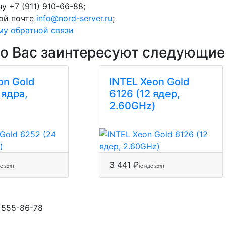
у +7 (911) 910-66-88;
ой почте
info@nord-server.ru
;
му обратной связи
о Вас заинтересуют следующие
on Gold
INTEL Xeon Gold
 ядра,
6126 (12 ядер,
2.60GHz)
3 441 ₽
ДС 22%)
(С НДС 22%)
 555-86-78