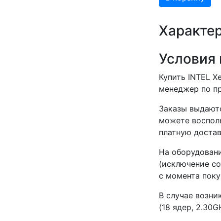
Характе
Условия 
Купить INTEL X
менеджер по пр
Заказы выдаютс
можете восполь
платную достав
На оборудовани
(исключение со
с момента поку
В случае возни
(18 ядер, 2.30G