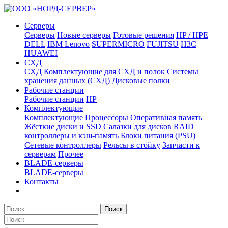
Серверы
Серверы
Новые серверы
Готовые решения
HP / HPE
DELL
IBM Lenovo
SUPERMICRO
FUJITSU
H3C
HUAWEI
СХД
СХД
Комплектующие для СХД и полок
Системы
хранения данных (СХД)
Дисковые полки
Рабочие станции
Рабочие станции
HP
Комплектующие
Комплектующие
Процессоры
Оперативная память
Жёсткие диски и SSD
Салазки для дисков
RAID
контроллеры и кэш-память
Блоки питания (PSU)
Сетевые контроллеры
Рельсы в стойку
Запчасти к
серверам
Прочее
BLADE-серверы
BLADE-серверы
Контакты
Поиск