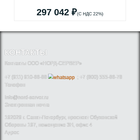
297 042 ₽
(С НДС 22%)
КОНТАКТЫ
Контакты ООО «НОРД-СЕРВЕР»
+7 (911) 910-66-88
; +7 (800) 555-86-78
Телефон
info@nord-server.ru
Электронная почта
192029 г. Санкт-Петербург, проспект Обуховской
Обороны 197, помещение 3Н, офис 4
Адрес