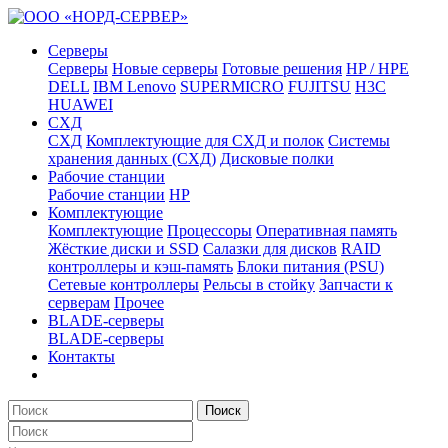
Серверы
Серверы
Новые серверы
Готовые решения
HP / HPE
DELL
IBM Lenovo
SUPERMICRO
FUJITSU
H3C
HUAWEI
СХД
СХД
Комплектующие для СХД и полок
Системы
хранения данных (СХД)
Дисковые полки
Рабочие станции
Рабочие станции
HP
Комплектующие
Комплектующие
Процессоры
Оперативная память
Жёсткие диски и SSD
Салазки для дисков
RAID
контроллеры и кэш-память
Блоки питания (PSU)
Сетевые контроллеры
Рельсы в стойку
Запчасти к
серверам
Прочее
BLADE-серверы
BLADE-серверы
Контакты
Поиск